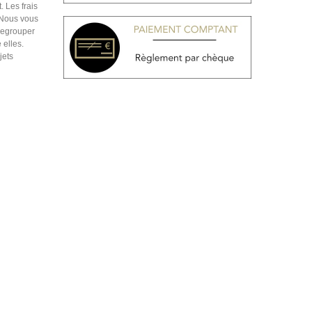
. Les frais
. Nous vous
regrouper
 elles.
jets