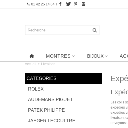
01 42 25 14 64
MONTRES
BIJOUX
AC
Accueil
>
Livraison
Expéd
CATEGORIES
ROLEX
Expédi
AUDEMARS PIGUET
Les colis s
expédiés v
PATEK PHILIPPE
expédiés vi
livraison, 
JAEGER LECOULTRE
envoyons un