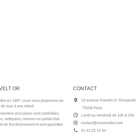
VELT OR
CONTACT
18 avenue Franklin D. Roosevelt
dée en 1987, nous vous
proposons de
e de luxe
à prix réduit.
75008 Paris
 montres d'occasion sont contrôlées,
Lundi au vendredi de 10h à 19h
es, nettoyées, remises en parfait état
contact@rooseveltor.com
et de fonctionnement et sont garanties
01 42 25 14 64