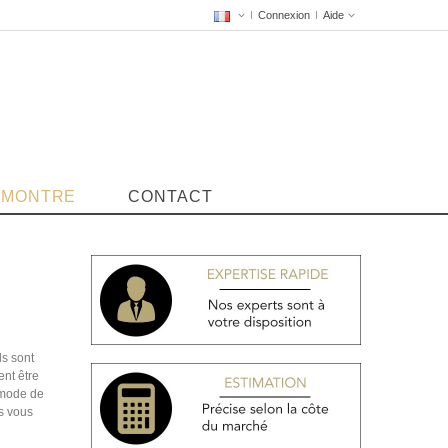
Connexion
Aide
 MONTRE
CONTACT
ls sont
nt être
e mode de
us vous