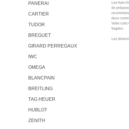
Les frais d
PANERAI
de préparat
recommando
CARTIER
deux comma
Votre colis
TUDOR
fragiles.
BREGUET
Les dimensi
GIRARD PERREGAUX
IWC
OMEGA
BLANCPAIN
BREITLING
TAG HEUER
HUBLOT
ZENITH